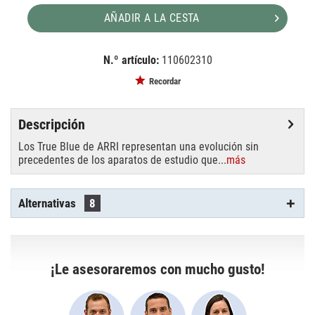
AÑADIR A LA CESTA
N.º artículo:
110602310
EAN:
MPN:
4250595861074
L3.40505.I
Recordar
Descripción
Los True Blue de ARRI representan una evolución sin
precedentes de los aparatos de estudio que...
más
Alternativas
8
¡Le asesoraremos con mucho gusto!