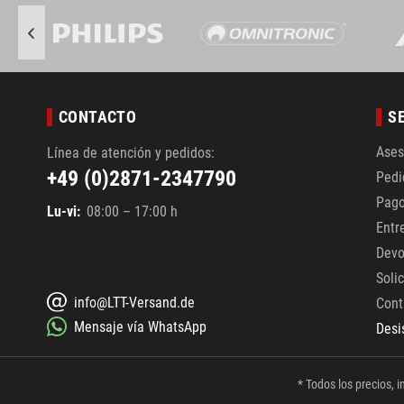
CONTACTO
S
Ases
Línea de atención y pedidos:
+49 (0)2871-2347790
Pedi
Pag
Lu-vi:
08:00 – 17:00 h
Entr
Devo
Soli
info@LTT-Versand.de
Cont
Mensaje vía WhatsApp
Desi
* Todos los precios, in