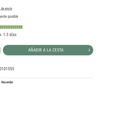
 de envío
ente posible
: 1-3 días
AÑADIR A LA CESTA
0101555
88421
Recordar