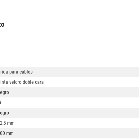
to
rida para cables
inta velcro doble cara
egro
í
egro
2,5 mm
200 mm