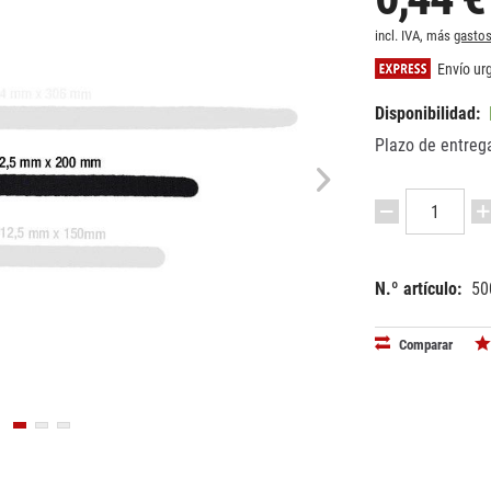
incl. IVA, más
gastos
Envío urg
Disponibilidad:
Plazo de entrega
N.º artículo:
50
EAN:
MPN:
40495210
VT2520
Comparar