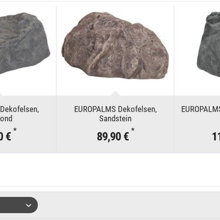
ekofelsen,
EUROPALMS Dekofelsen,
EUROPALMS 
ond
Sandstein
*
*
0 €
89,90 €
1