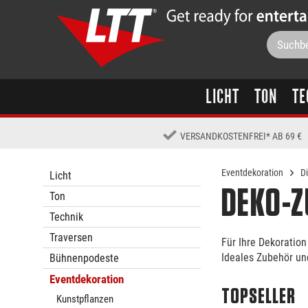
LICHT
TON
TE
VERSANDKOSTENFREI
*
AB 69 €
Eventdekoration
D
Licht
DEKO-
Ton
Technik
Traversen
Für Ihre Dekoration
Ideales Zubehör un
Bühnenpodeste
Eventdekoration
TOPSELLER
Kunstpflanzen