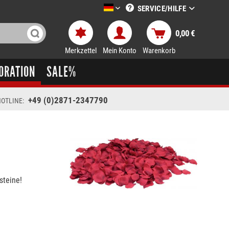
SERVICE/HILFE
LTT-Versand deutsch
0,00 €
Merkzettel
Mein Konto
Warenkorb
ORATION
SALE%
+49 (0)2871-2347790
OTLINE:
steine!