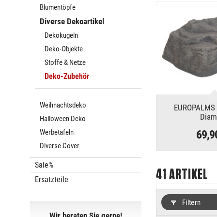
Blumentöpfe
Diverse Dekoartikel
Dekokugeln
Deko-Objekte
Stoffe & Netze
Deko-Zubehör
Weihnachtsdeko
EUROPALMS D
Diam
Halloween Deko
Werbetafeln
69,9
Diverse Cover
Sale%
41
ARTIKEL
Ersatzteile
Filtern
Wir beraten Sie gerne!