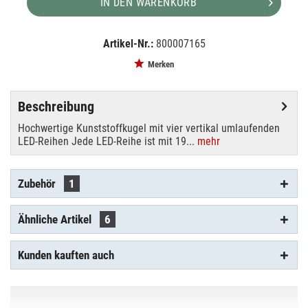
IN DEN WARENKORB
Artikel-Nr.:
800007165
EAN:
MPN:
4026397414974
83501247
Merken
Beschreibung
Hochwertige Kunststoffkugel mit vier vertikal umlaufenden
LED-Reihen Jede LED-Reihe ist mit 19...
mehr
Zubehör
1
Ähnliche Artikel
6
Kunden kauften auch