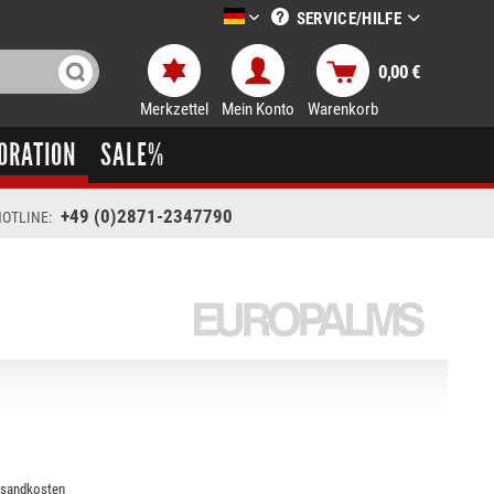
SERVICE/HILFE
LTT-Versand deutsch
0,00 €
Merkzettel
Mein Konto
Warenkorb
ORATION
SALE%
+49 (0)2871-2347790
OTLINE:
rsandkosten