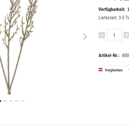
Verfügbarkeit:
Lieferzeit: 3-5 T
Artikel-Nr.:
800
EAN:
MPN:
40263974
8350044
Vergleichen