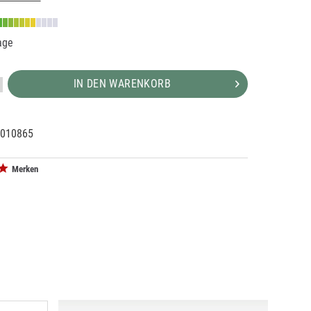
age
IN DEN WARENKORB
010865
86841
1
Merken