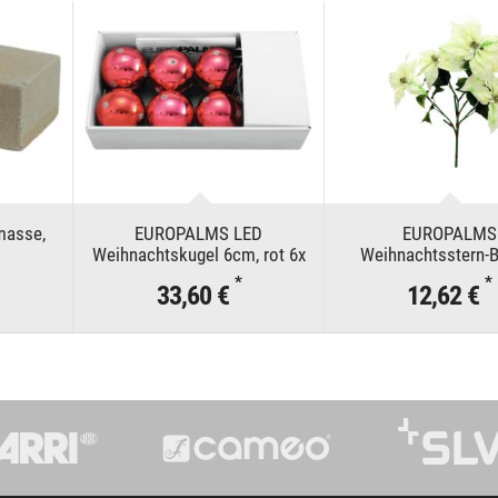
asse,
EUROPALMS LED
EUROPALMS
Weihnachtskugel 6cm, rot 6x
Weihnachtsstern-
cremefarben, 6
*
*
33,60 €
12,62 €