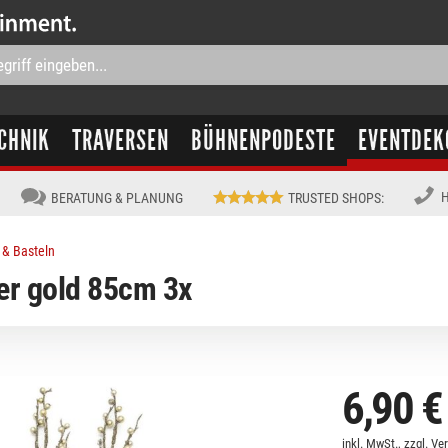
CHNIK
TRAVERSEN
BÜHNENPODESTE
EVENTDEK
H
BERATUNG & PLANUNG
TRUSTED SHOPS
:
 & Basteln
r gold 85cm 3x
6,90 €
inkl. MwSt., zzgl.
Ve