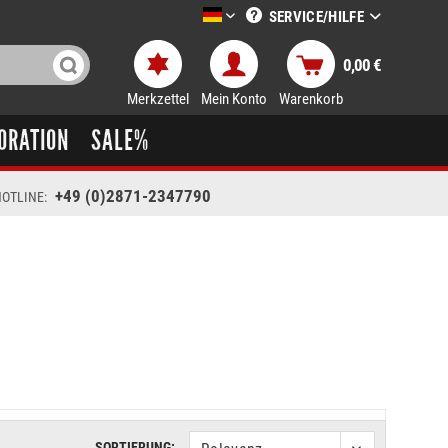
SERVICE/HILFE
LTT-Versand deutsch
0,00 €
Merkzettel
Mein Konto
Warenkorb
ORATION
SALE%
+49 (0)2871-2347790
OTLINE:
SORTIERUNG: