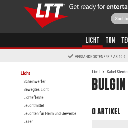
LICHT
TON
TE
VERSANDKOSTENFREI
*
AB 69 €
Licht
Kabel Stecker
Licht
BULGIN
Scheinwerfer
Bewegtes Licht
Lichteffekte
Leuchtmittel
0
ARTIKEL
Leuchten für Heim und Gewerbe
Laser