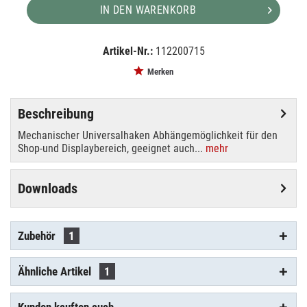
IN DEN WARENKORB
Artikel-Nr.:
112200715
EAN:
MPN:
4043544111333
99-067-2
Merken
Beschreibung
Mechanischer Universalhaken Abhängemöglichkeit für den
Shop-und Displaybereich, geeignet auch...
mehr
Downloads
Zubehör
1
Ähnliche Artikel
1