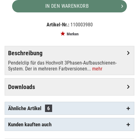
IN DEN WARENKORB
Artikel-Nr.:
110003980
EAN:
MPN:
4024163123020
99-075-2
Merken
Beschreibung
Pendelclip für das Hochvolt 3Phasen-Aufbauschienen-
System. Der in mehreren Farbversionen...
mehr
Downloads
Ähnliche Artikel
6
Kunden kauften auch