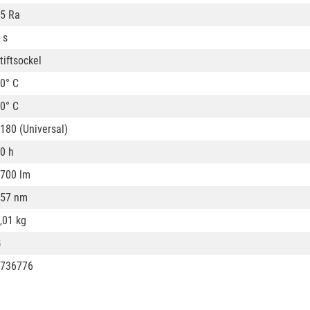
5 Ra
 s
tiftsockel
0° C
0° C
180 (Universal)
0 h
700 lm
57 nm
,01 kg
G
736776