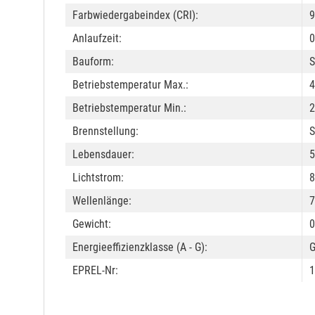
Farbwiedergabeindex (CRI):
9
Anlaufzeit:
0
Bauform:
S
Betriebstemperatur Max.:
4
Betriebstemperatur Min.:
2
Brennstellung:
S
Lebensdauer:
5
Lichtstrom:
8
Wellenlänge:
7
Gewicht:
0
Energieeffizienzklasse (A - G):
EPREL-Nr:
1