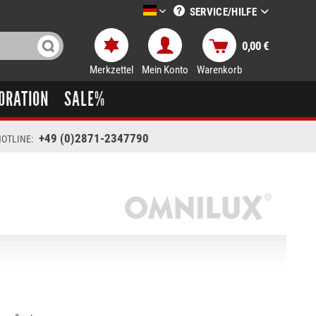
SERVICE/HILFE
LTT-Versand deutsch
0,00 €
Merkzettel
Mein Konto
Warenkorb
ORATION
SALE%
+49 (0)2871-2347790
OTLINE: