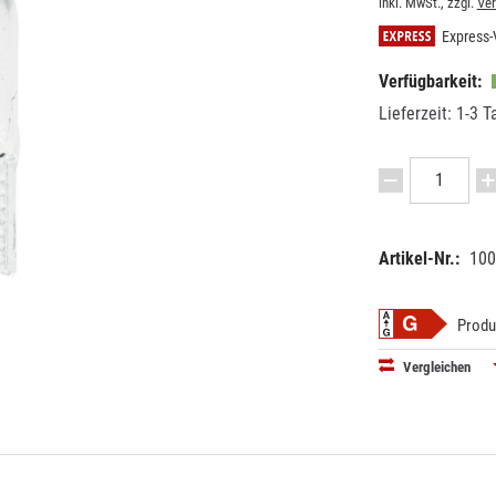
inkl. MwSt., zzgl.
Ve
Express-
Verfügbarkeit:
Lieferzeit: 1-3 T
Artikel-Nr.:
100
EAN:
MPN:
40263971
8828900
Produ
Vergleichen