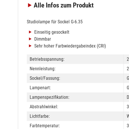
Alle Infos
zum Produkt
Studiolampe für Sockel G-6.35
Einseitig gesockelt
Dimmbar
Sehr hoher Farbwiedergabeindex (CRI)
Betriebsspannung:
2
Nennleistung:
2
Sockel/Fassung:
G
Lampenart:
G
Lampenspezifikation:
Abstrahlwinkel:
3
Lichtfarbe:
W
Farbtemperatur: