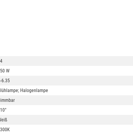
4
50 W
-6.35
lühlampe; Halogenlampe
Dimmbar
10°
eiß
3300K