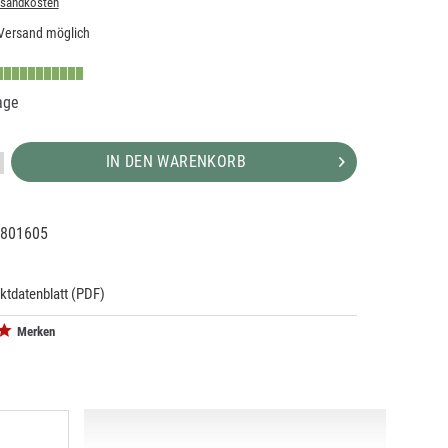
rsandkosten
Versand möglich
age
IN DEN WARENKORB
801605
08149
5
ktdatenblatt (PDF)
Merken