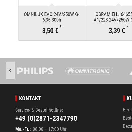
OMNILUX EVC 24V/250W G-
OSRAM EHJ 6465
6,35 300h
A1/223 24V/250W G
*
*
3,50 €
3,39 €
KONTAKT
K
Bera
Service- & Bestellhotline:
+49 (0)2871-2347790
Best
Beza
Mo.-Fr.:
08:00 – 17:00 Uhr