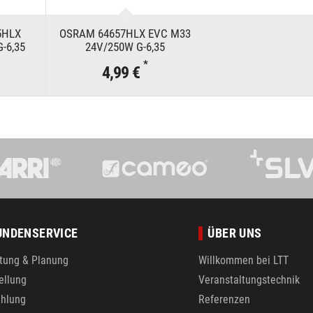
5HLX
OSRAM 64657HLX EVC M33
-6,35
24V/250W G-6,35
*
4,99 €
UNDENSERVICE
ÜBER UNS
tung & Planung
Willkommen bei LTT
ellung
Veranstaltungstechnik
hlung
Referenzen