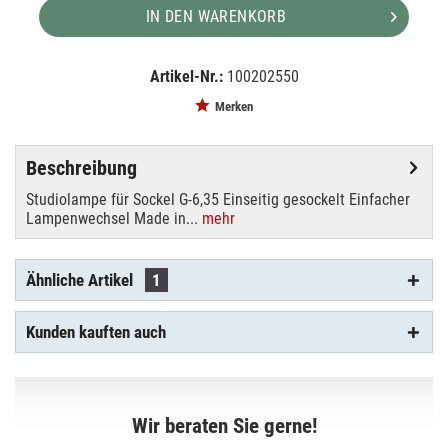
IN DEN WARENKORB
Artikel-Nr.:
100202550
EAN:
MPN:
4050300006741
15530
Merken
Beschreibung
Studiolampe für Sockel G-6,35 Einseitig gesockelt Einfacher
Lampenwechsel Made in...
mehr
Ähnliche Artikel
1
Kunden kauften auch
Wir beraten Sie gerne!