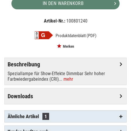
IN DEN WARENKORB
Artikel-Nr.:
100801240
EAN:
MPN:
4026397136159
88125205
Produktdatenblatt (PDF)
Merken
Beschreibung
Speziallampe für Show-Effekte Dimmbar Sehr hoher
Farbwiedergabeindex (CRI)...
mehr
Downloads
Ähnliche Artikel
1