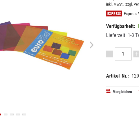
inkl. MwSt., zzgl.
Ve
Express-
Verfügbarkeit:
Lieferzeit: 1-3 T
Artikel-Nr.:
120
EAN:
MPN:
40263971
9410030
Vergleichen