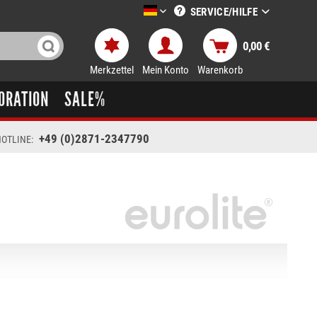
SERVICE/HILFE
LTT-Versand deutsch
0,00 €
Merkzettel
Mein Konto
Warenkorb
ORATION
SALE%
+49 (0)2871-2347790
OTLINE: