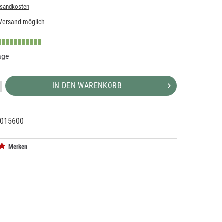
rsandkosten
Versand möglich
age
IN DEN WARENKORB
015600
54252
0
Merken