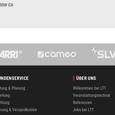
00W GX-
UNDENSERVICE
ÜBER UNS
tung & Planung
Willkommen bei LTT
ellung
Veranstaltungstechnik
hlung
Referenzen
erung & Versandkosten
Jobs bei LTT