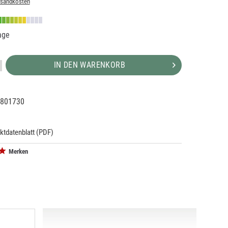
rsandkosten
age
IN DEN WARENKORB
801730
66856
1
ktdatenblatt (PDF)
Merken