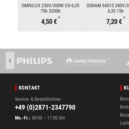
OMNILUX 230V/300W GX-6,35
OSRAM 64515 240V/3
75h 3200K
6,35 15h
*
*
4,50 €
7,20 €
KONTAKT
K
Bera
Service- & Bestellhotline:
+49 (0)2871-2347790
Best
Beza
Mo.-Fr.:
08:00 – 17:00 Uhr
Lief