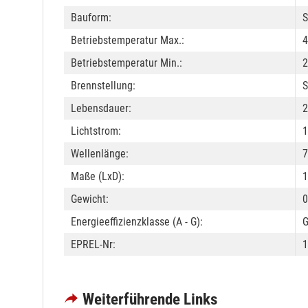
Bauform:
S
Betriebstemperatur Max.:
4
Betriebstemperatur Min.:
2
Brennstellung:
S
Lebensdauer:
2
Lichtstrom:
1
Wellenlänge:
7
Maße (LxD):
Gewicht:
0
Energieeffizienzklasse (A - G):
EPREL-Nr:
1
Weiterführende Links