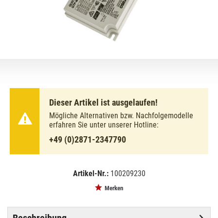
Dieser Artikel ist ausgelaufen!
Mögliche Alternativen bzw. Nachfolgemodelle
erfahren Sie unter unserer Hotline:
+49 (0)2871-2347790
Artikel-Nr.:
100209230
EAN:
MPN:
4008321329158
02-329158
Merken
Beschreibung