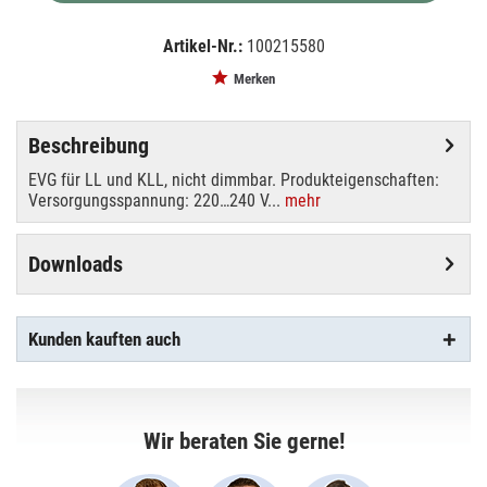
Artikel-Nr.:
100215580
EAN:
MPN:
4008321873767
873767
Merken
Beschreibung
EVG für LL und KLL, nicht dimmbar. Produkteigenschaften:
Versorgungsspannung: 220…240 V...
mehr
Downloads
Kunden kauften auch
Wir beraten Sie gerne!