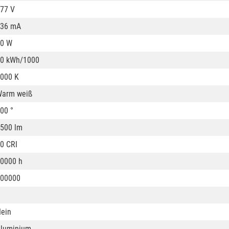
77 V
236 mA
0 W
0 kWh/1000
000 K
arm weiß
00 °
500 lm
0 CRI
0000 h
00000
ein
luminium