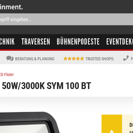
CHNIK
TRAVERSEN
BÜHNENPODESTE
EVENTDEK
H
BERATUNG & PLANUNG
TRUSTED SHOPS
:
ED Fluter
 50W/3000K SYM 100 BT
D
M