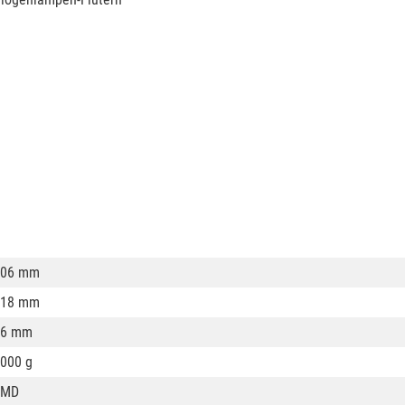
206 mm
218 mm
46 mm
000 g
SMD