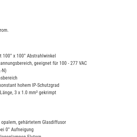
trom.
t 100° x 100° Abstrahlwinkel
pannungsbereich, geeignet für 100 - 277 VAC
L-N)
nsbereich
 konstant hohem IP-Schutzgrad
m Länge, 3 x 1.0 mm² gekrimpt
 opalem, gehärtetem Glasdiffusor
bei 0° Aufneigung
Halogenlampen-Flutern