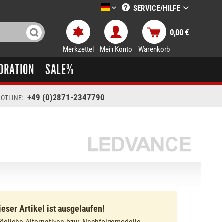
SERVICE/HILFE
LTT-Versand deutsch
0,00 €
Merkzettel
Mein Konto
Warenkorb
ORATION
SALE%
+49 (0)2871-2347790
OTLINE:
ieser Artikel ist ausgelaufen!
ögliche Alternativen bzw. Nachfolgemodelle