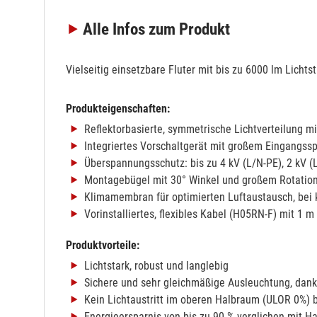
Alle Infos
zum Produkt
Vielseitig einsetzbare Fluter mit bis zu 6000 lm Lichts
Produkteigenschaften:
Reflektorbasierte, symmetrische Lichtverteilung mi
Integriertes Vorschaltgerät mit großem Eingangss
Überspannungsschutz: bis zu 4 kV (L/N-PE), 2 kV (
Montagebügel mit 30° Winkel und großem Rotatio
Klimamembran für optimierten Luftaustausch, bei
Vorinstalliertes, flexibles Kabel (H05RN-F) mit 1 
Produktvorteile:
Lichtstark, robust und langlebig
Sichere und sehr gleichmäßige Ausleuchtung, dank
Kein Lichtaustritt im oberen Halbraum (ULOR 0%) 
Energieersparnis von bis zu 90 % verglichen mit 