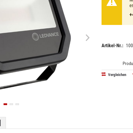
e
+
Artikel-Nr.:
100
EAN:
MPN:
40580754
421226
Produ
Vergleichen