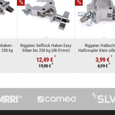
nhaken -
Riggatec Selflock Haken Easy
Riggatec Halbsche
s 250 kg
Silber bis 250 kg (48-51mm)
Halfcoupler klein silb
kg (32 - 35 m
*
*
12,49 €
3,99 €
*
*
19,90 €
6,99 €