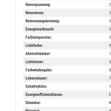
Nennspannung:
2
Nennstrom:
Bemessungsleistung:
5
Energieverbrauch:
5
Farbtemperatur:
3
Lichtfarbe:
W
Abstrahlwinkel:
1
Lichtstrom:
5
Farbwiedergabe:
8
Lebensdauer:
7
Schaltzyklen:
1
Energieeffizienzklasse:
E
Dimmbar:
N
Material:
A