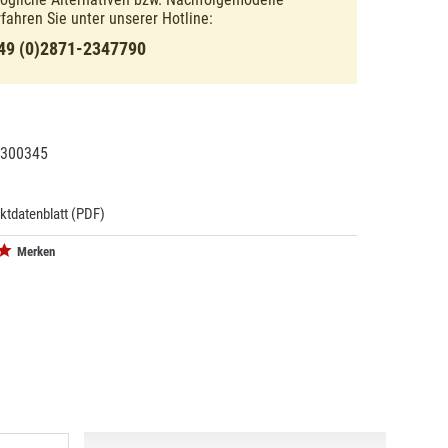
rfahren Sie unter unserer Hotline:
49 (0)2871-2347790
300345
21226
ktdatenblatt (PDF)
Merken