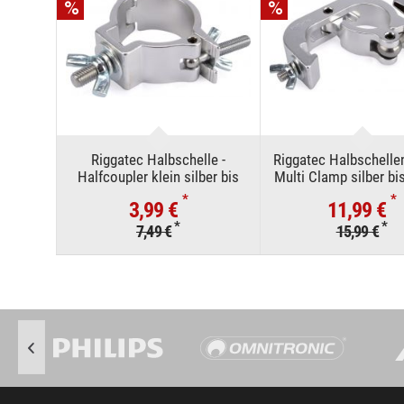
Riggatec Halbschelle -
Riggatec Halbschelle
Halfcoupler klein silber bis
Multi Clamp silber bi
100 kg (48 - 51 mm)
(48 - 51 mm)
*
*
3,99 €
11,99 €
*
*
7,49 €
15,99 €