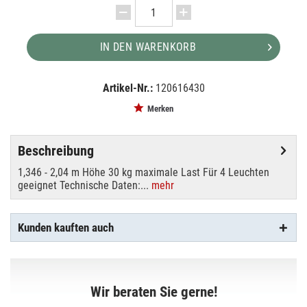
IN DEN WARENKORB
Artikel-Nr.:
120616430
EAN:
MPN:
8717748366498
74002
Merken
Beschreibung
1,346 - 2,04 m Höhe 30 kg maximale Last Für 4 Leuchten
geeignet Technische Daten:...
mehr
Kunden kauften auch
Wir beraten Sie gerne!