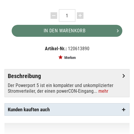
IN DEN WARENKORB
Artikel-Nr.:
120613890
EAN:
MPN:
8717748290861
50276
Merken
Beschreibung
Der Powerport 5 ist ein kompakter und unkomplizierter
Stromverteiler, der einen powerCON-Eingang...
mehr
Kunden kauften auch