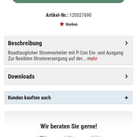
Artikel-Nr.:
120027690
EAN:
MPN:
4026397586374
60003760
Merken
Beschreibung
Roadtauglicher Stromverteiler mit P-Con Ein- und Ausgang
Zur flexiblen Stromversorgung auf der...
mehr
Downloads
Kunden kauften auch
Wir beraten Sie gerne!