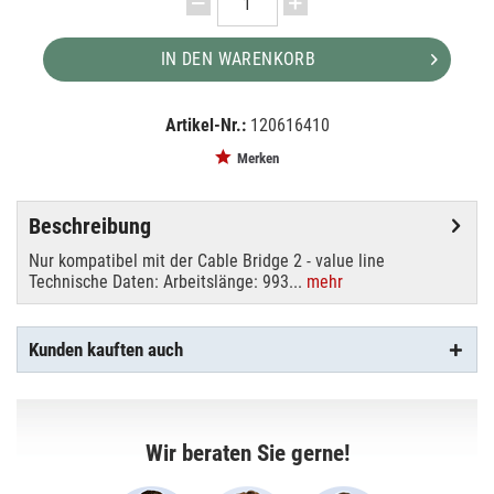
IN DEN WARENKORB
Artikel-Nr.:
120616410
EAN:
MPN:
8717748356833
71140
Merken
Beschreibung
Nur kompatibel mit der Cable Bridge 2 - value line
Technische Daten: Arbeitslänge: 993...
mehr
Kunden kauften auch
Wir beraten Sie gerne!