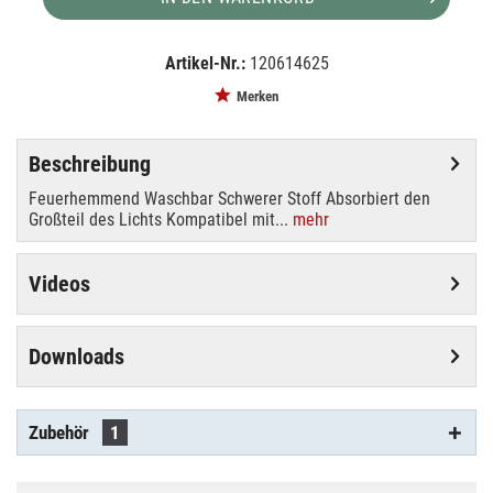
Artikel-Nr.:
120614625
EAN:
MPN:
8717748289360
89434
Merken
Beschreibung
Feuerhemmend Waschbar Schwerer Stoff Absorbiert den
Großteil des Lichts Kompatibel mit...
mehr
Videos
Downloads
Zubehör
1