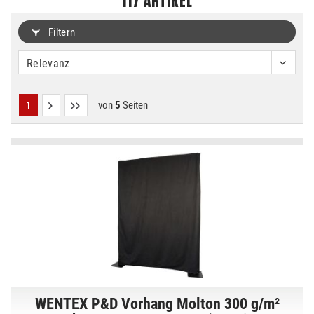
117
ARTIKEL
Filtern
von
5
Seiten
1
WENTEX P&D Vorhang Molton 300 g/m²