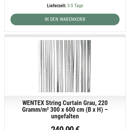
Lieferzeit:
3-5 Tage
IN DEN WARENKORB
WENTEX String Curtain Grau, 220
Gramm/m² 300 x 600 cm (B x H) –
ungefalten
240,00 €