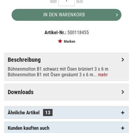
IN DEN WARENKORB
Artikel-Nr.:
500118455
EAN:
MPN:
4049521175121
0152X36
Merken
Beschreibung
Bühnenmolton B1 schwarz mit Ösen brüniert 3 x 6 m
Bühnenmolton B1 mit Ösen gesäumt 3 x 6 m...
mehr
Downloads
Ähnliche Artikel
13
Kunden kauften auch