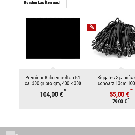
Kunden kauften auch
Premium Bühnenmolton B1
Riggatec Spannfi
ca. 300 gr pro qm, 400 x 300
schwarz 13cm 100
cm schwarz
*
*
104,00 €
55,00 €
*
79,00 €