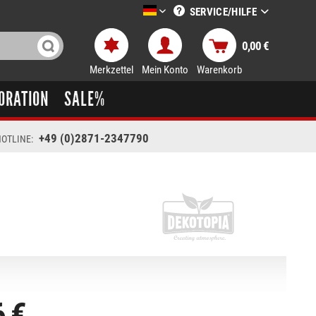
SERVICE/HILFE
LTT-Versand deutsch
0,00 €
Merkzettel
Mein Konto
Warenkorb
ORATION
SALE%
+49 (0)2871-2347790
OTLINE:
6 €