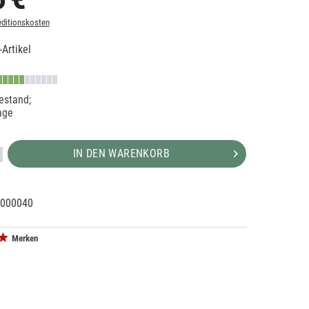
ditionskosten
Artikel
estand;
age
IN DEN WARENKORB
000040
19877
Merken