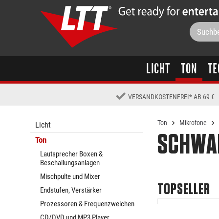
LICHT
TON
TE
VERSANDKOSTENFREI
*
AB 69 €
Ton
Mikrofone
Licht
SCHWA
Ton
Lautsprecher Boxen &
Beschallungsanlagen
Mischpulte und Mixer
TOPSELLER
Endstufen, Verstärker
Prozessoren & Frequenzweichen
CD/DVD und MP3 Player