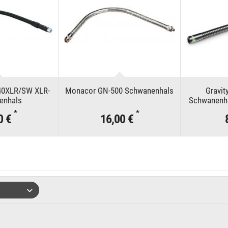
0XLR/SW XLR-
Monacor GN-500 Schwanenhals
Gravi
enhals
Schwanenh
*
*
0 €
16,00 €