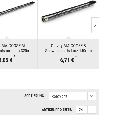
ty MA GOOSE M
Gravity MA GOOSE S
G
als medium 320mm
Schwanenhals kurz 140mm
Schwan
*
*
8,05 €
6,71 €
SORTIERUNG:
ARTIKEL PRO SEITE: