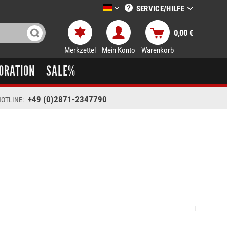
SERVICE/HILFE
LTT-Versand deutsch
0,00 €
Merkzettel
Mein Konto
Warenkorb
ORATION
SALE%
+49 (0)2871-2347790
OTLINE: