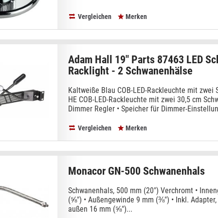
Vergleichen
Merken
Adam Hall 19" Parts 87463 LED S
Racklight - 2 Schwanenhälse
Kaltweiße Blau COB-LED-Rackleuchte mit zwei
HE COB-LED-Rackleuchte mit zwei 30,5 cm Sch
Dimmer Regler • Speicher für Dimmer-Einstellun
Vergleichen
Merken
Monacor GN-500 Schwanenhals
Schwanenhals, 500 mm (20") Verchromt • Inn
(⅝") • Außengewinde 9 mm (⅜") • Inkl. Adapter,
außen 16 mm (⅝")...