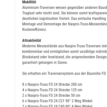
Mobilität
Aluminium-Traversen weisen gegenüber anderen Baustoff
Traglast sehr leicht sind. Sie können somit kraftspare
deutlichen logistischen Vorteil. Das einfache Handli
Montage und Demontage der Naxpro-Truss-Messestände 
Kosteneffizienz.
Attraktivität
Moderne Messestände aus Naxpro-Truss-Traversen stelle
kombinierbar und ermöglichen somit unzählige individ
Blockstand oder Inselstand, die ansprechenden Design
garantiert gelungen in Szene.
Sie erhalten ein Traversensystem aus der Baureihe FD
8 x Naxpro-Truss FD 24 Strecke 200 cm
4 x Naxpro-Truss FD 24 Strecke 125 cm
2 x Naxpro-Truss FD 24 Strecke 50 cm
6 x Naxpro-Truss FD 24 C21 90° 2 Weg Winkel
2 x Naxpro-Truss FD 24 C40 90° 4 Weg Winkel