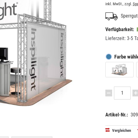
inkl. MwSt., zzgl.
Spe
Sperrgut-
Verfügbarkeit:
Lieferzeit: 3-5 T
Farbe wähl
Artikel-Nr.:
309
EAN:
MPN:
42505958
3092400
Vergleichen