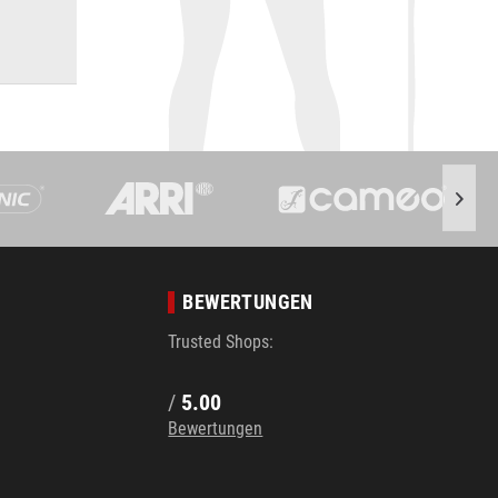
links
*
1.749,00 €
289,00 €
*
315,00 €
BEWERTUNGEN
Trusted Shops:
/
5.00
Bewertungen