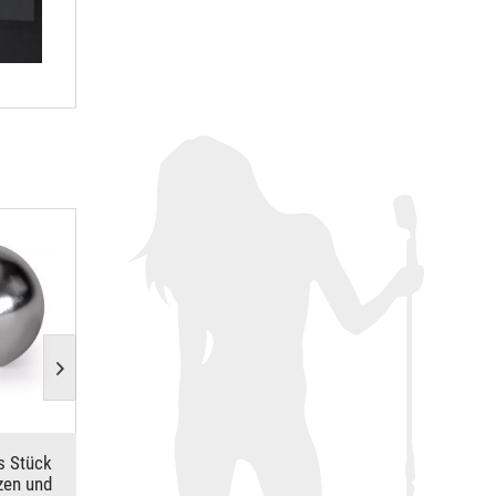
s Stück
Naxpro-Truss modulare
Naxpro-Truss Tra
zen und
Messekabine Türanschlag
Barhocker ru