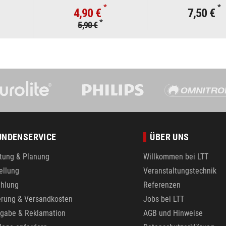
Splint
*
*
4,90 €
7,50 €
*
5,90 €
UNDENSERVICE
ÜBER UNS
tung & Planung
Willkommen bei LTT
ellung
Veranstaltungstechnik
hlung
Referenzen
erung & Versandkosten
Jobs bei LTT
gabe & Reklamation
AGB und Hinweise