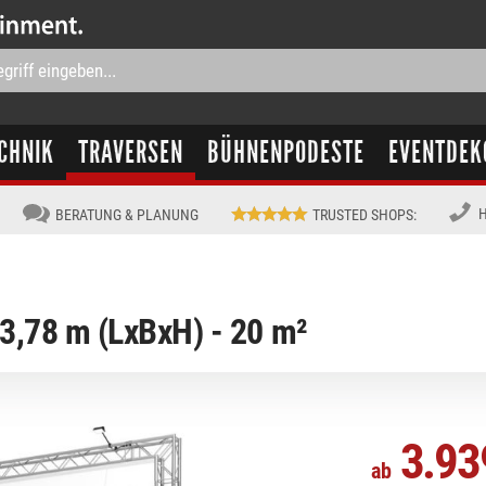
CHNIK
TRAVERSEN
BÜHNENPODESTE
EVENTDEK
H
BERATUNG & PLANUNG
TRUSTED SHOPS
:
/3,78 m (LxBxH) - 20 m²
3.93
ab