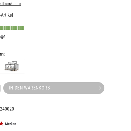
ditionskosten
Artikel
age
en:
IN DEN WARENKORB
240020
13516
20
Merken