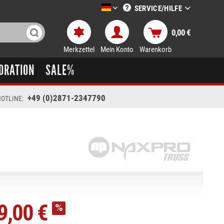
SERVICE/HILFE
LTT-Versand deutsch
0,00 €
Merkzettel
Mein Konto
Warenkorb
ORATION
SALE%
+49 (0)2871-2347790
OTLINE:
9,00 €