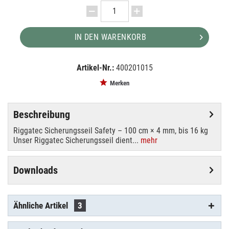
IN DEN WARENKORB
Artikel-Nr.:
400201015
EAN:
MPN:
4250595829791
400201015
Merken
Beschreibung
Riggatec Sicherungsseil Safety – 100 cm × 4 mm, bis 16 kg
Unser Riggatec Sicherungsseil dient...
mehr
Downloads
Ähnliche Artikel
3