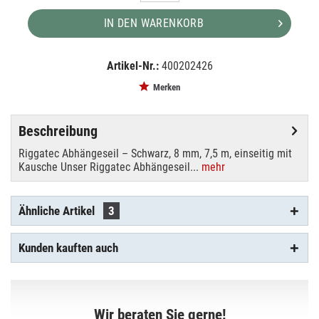
IN DEN WARENKORB
Artikel-Nr.:
400202426
EAN:
MPN:
4250595826721
400202426
Merken
Beschreibung
Riggatec Abhängeseil – Schwarz, 8 mm, 7,5 m, einseitig mit
Kausche Unser Riggatec Abhängeseil...
mehr
Ähnliche Artikel
3
Kunden kauften auch
Wir beraten Sie gerne!