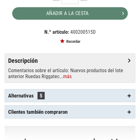
AÑADIR A LA CESTA
N.º artículo:
400200515D
EAN:
MPN:
4250595818023
3478PJR100P62
Recordar
Descripción
Comentarios sobre el artículo: Nuevos productos del lote
anterior Ruedas Riggatec...
más
Alternativas
5
Clientes también compraron