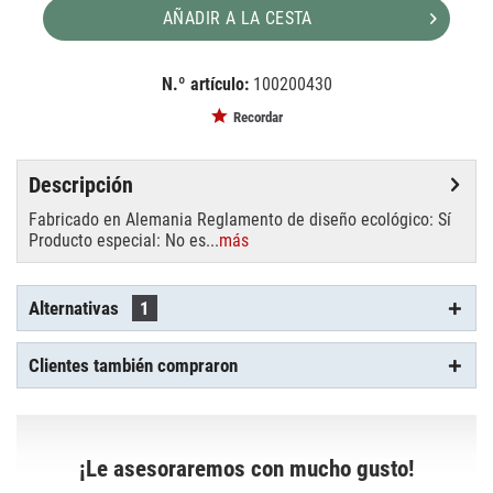
AÑADIR A LA CESTA
N.º artículo:
100200430
EAN:
MPN:
4050300012025
OS64642HLX
Recordar
Descripción
Fabricado en Alemania Reglamento de diseño ecológico: Sí
Producto especial: No es...
más
Alternativas
1
Clientes también compraron
¡Le asesoraremos con mucho gusto!