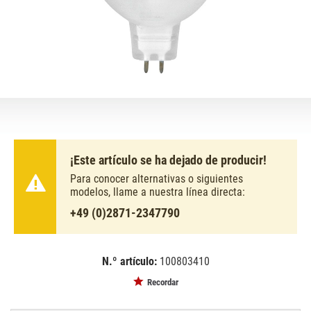
¡Este artículo se ha dejado de producir!
Para conocer alternativas o siguientes
modelos, llame a nuestra línea directa:
+49 (0)2871-2347790
N.º artículo:
100803410
EAN:
MPN:
4026397099287
91205300
Recordar