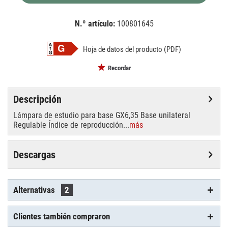
N.º artículo:
100801645
EAN:
MPN:
4026397297287
88294006
Hoja de datos del producto (PDF)
Recordar
Descripción
Lámpara de estudio para base GX6,35 Base unilateral
Regulable Índice de reproducción...
más
Descargas
Alternativas
2
Clientes también compraron