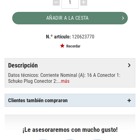
AÑADIR A LA CESTA
N.º artículo:
120623770
EAN:
MPN:
8717748486752
90519
Recordar
Descripción
Datos técnicos: Corriente Nominal (A): 16 A Conector 1:
Schuko Plug Conector 2:...
más
Clientes también compraron
¡Le asesoraremos con mucho gusto!