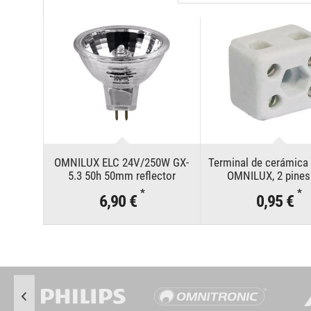
OMNILUX ELC 24V/250W GX-
Terminal de cerámica 
5.3 50h 50mm reflector
OMNILUX, 2 pines
fijación.
*
*
6,90 €
0,95 €