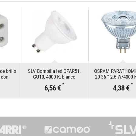
de brillo
SLV Bombilla led QPAR51,
OSRAM PARATHOM
 con
GU10, 4000 K, blanco
20 36 ° 2.6 W/4000 
*
*
6,56 €
4,38 €