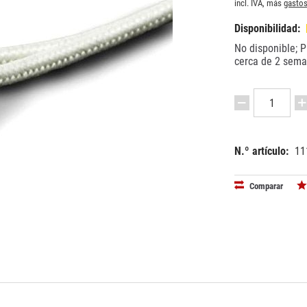
incl. IVA, más
gastos
Disponibilidad:
No disponible; P
cerca de 2 sem
N.º artículo:
11
EAN:
MPN:
90093770
111255
Comparar