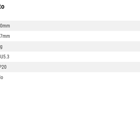
to
10mm
17mm
g
U5.3
P20
No