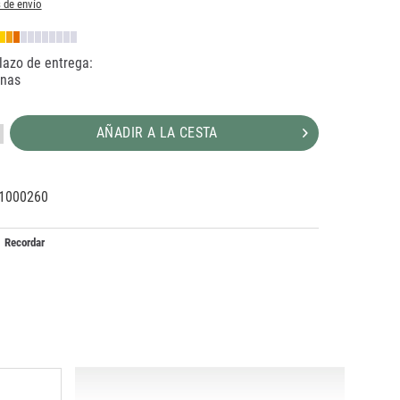
 de envío
lazo de entrega:
anas
AÑADIR A LA CESTA
1000260
07590
Recordar