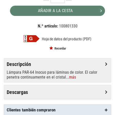
AÑADIR A LA CESTA
N.º artículo:
100801330
EAN:
MPN:
4026397156768
88145105
Hoja de datos del producto (PDF)
Recordar
Descripción
Lámpara PAR-64 Inocuo para láminas de color. El calor
penetra continuamente en el cristal...
más
Descargas
Clientes también compraron