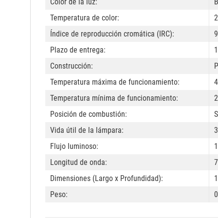
Color de la luz:
B
Temperatura de color:
2
Índice de reproducción cromática (IRC):
9
Plazo de entrega:
1
Construcción:
P
Temperatura máxima de funcionamiento:
4
Temperatura mínima de funcionamiento:
2
Posición de combustión:
S
Vida útil de la lámpara:
3
Flujo luminoso:
1
Longitud de onda:
7
Dimensiones (Largo x Profundidad):
1
Peso:
0