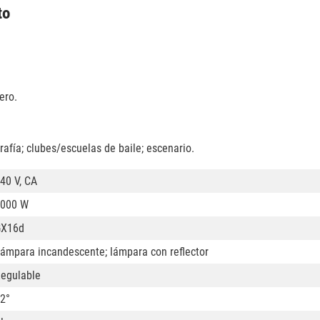
to
ero.
rafía; clubes/escuelas de baile; escenario.
40 V, CA
000 W
GX16d
ámpara incandescente; lámpara con reflector
egulable
2°