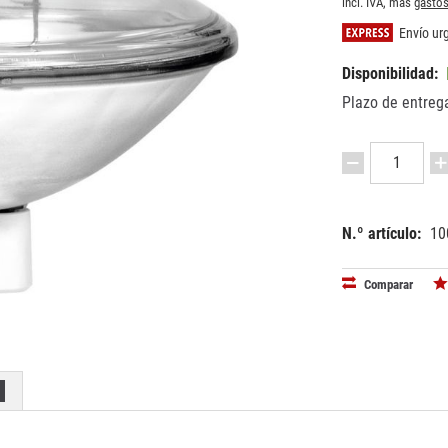
incl. IVA, más
gastos
Envío urg
Disponibilidad:
Plazo de entrega
N.º artículo:
10
EAN:
MPN:
40263971
8814700
Comparar