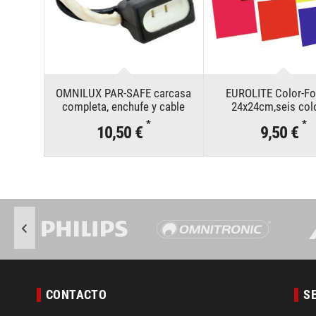
OMNILUX PAR-SAFE carcasa
EUROLITE Color-Foi
completa, enchufe y cable
24x24cm,seis col
*
*
10,50 €
9,50 €
CONTACTO
S