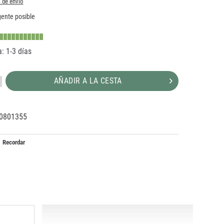
 de envío
ente posible
: 1-3 días
AÑADIR A LA CESTA
0801355
59097
6
Recordar