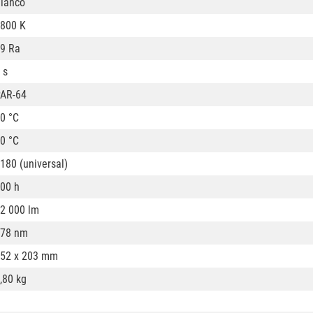
lanco
800 K
9 Ra
 s
AR-64
0 °C
0 °C
180 (universal)
00 h
2 000 lm
78 nm
52 x 203 mm
,80 kg