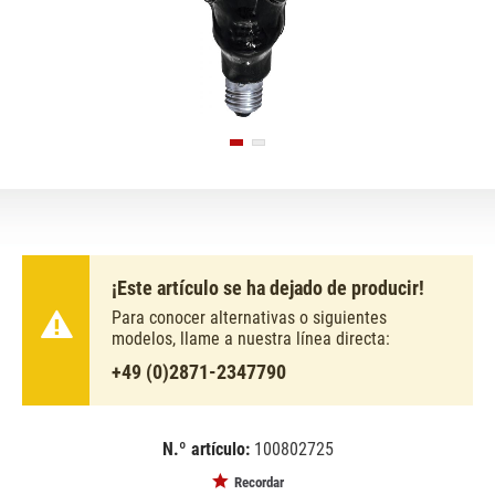
¡Este artículo se ha dejado de producir!
Para conocer alternativas o siguientes
modelos, llame a nuestra línea directa:
+49 (0)2871-2347790
N.º artículo:
100802725
EAN:
MPN:
4026397141887
89510105
Recordar