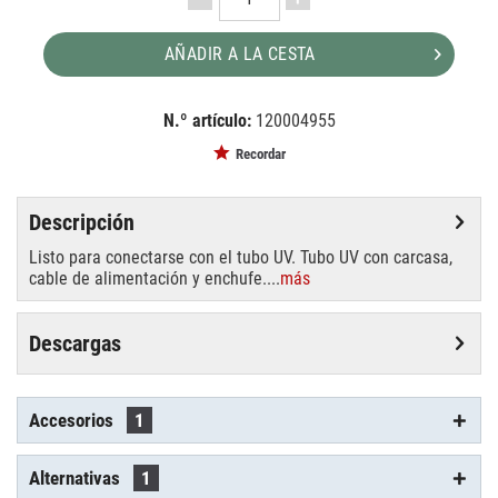
AÑADIR A LA CESTA
N.º artículo:
120004955
EAN:
MPN:
4026397169157
51101452
Recordar
Descripción
Listo para conectarse con el tubo UV. Tubo UV con carcasa,
cable de alimentación y enchufe....
más
Descargas
Accesorios
1
Alternativas
1