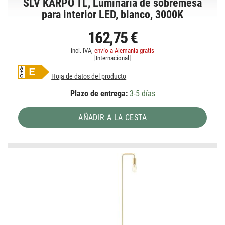
SLV KARPO TL, Luminaria de sobremesa
para interior LED, blanco, 3000K
162,75 €
incl. IVA,
envío a Alemania gratis
[
Internacional
]
Hoja de datos del producto
Plazo de entrega:
3-5 días
AÑADIR A LA CESTA