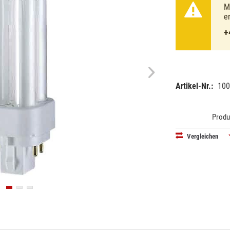
M
e
+
Artikel-Nr.:
100
EAN:
MPN:
40503003
327235
Produ
Vergleichen