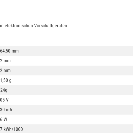
an elektronischen Vorschaltgeräten
64,50 mm
12 mm
12 mm
1,50 g
G24q
05 V
330 mA
6 W
7 kWh/1000