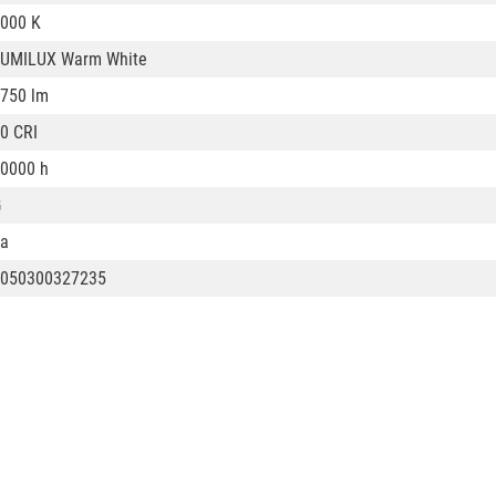
000 K
UMILUX Warm White
750 lm
0 CRI
0000 h
G
a
050300327235