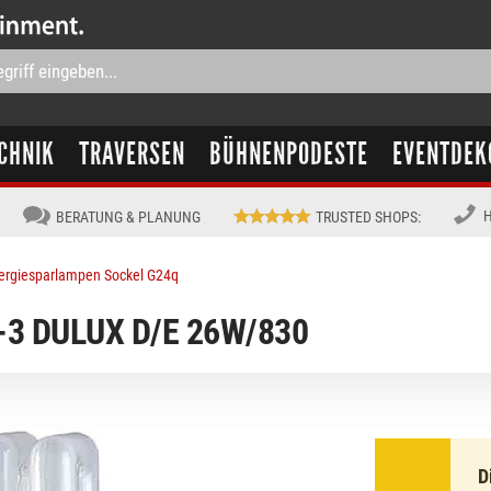
CHNIK
TRAVERSEN
BÜHNENPODESTE
EVENTDEK
H
BERATUNG & PLANUNG
TRUSTED SHOPS
:
ergiesparlampen Sockel G24q
-3 DULUX D/E 26W/830
D