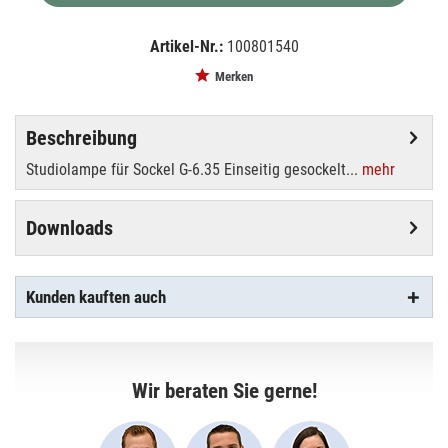
Artikel-Nr.:
100801540
EAN:
MPN:
4026397160079
88281005
Merken
Beschreibung
Studiolampe für Sockel G-6.35 Einseitig gesockelt...
mehr
Downloads
Kunden kauften auch
Wir beraten Sie gerne!