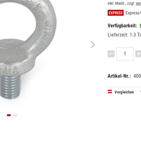
inkl. MwSt., zzgl.
Ve
Express-
Verfügbarkeit:
Lieferzeit: 1-3 T
Artikel-Nr.:
400
EAN:
MPN:
42505958
6610018
Vergleichen