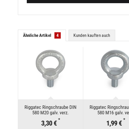
Ähnliche Artikel
4
Kunden kauften auch
Riggatec Ringschraube DIN
Riggatec Ringschra
580 M20 galv. verz.
580 M16 galv. ve
*
*
3,30 €
1,99 €