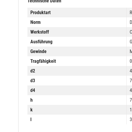
Technische Daten
Produktart
R
Norm
D
Werkstoff
C
Ausführung
G
Gewinde
Tragfähigkeit
0
d2
d3
d4
h
k
l