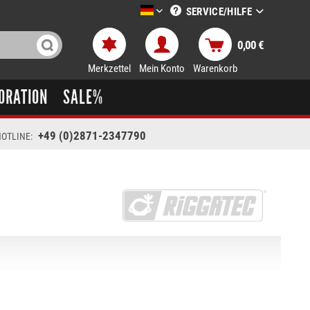
SERVICE/HILFE
LTT-Versand deutsch
0,00 €
Merkzettel
Mein Konto
Warenkorb
ORATION
SALE%
+49 (0)2871-2347790
OTLINE: