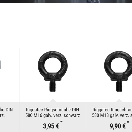
ube DIN
Riggatec Ringschraube DIN
Riggatec Ringschra
rz.
580 M16 galv. verz. schwarz
580 M18 galv. verz.
*
*
3,95 €
9,90 €