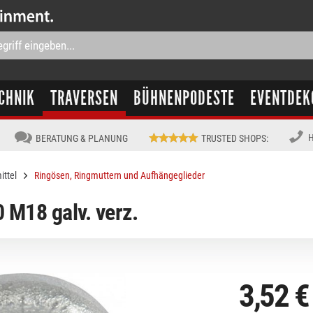
CHNIK
TRAVERSEN
BÜHNENPODESTE
EVENTDEK
H
BERATUNG & PLANUNG
TRUSTED SHOPS
:
ittel
Ringösen, Ringmuttern und Aufhängeglieder
 M18 galv. verz.
3,52 €