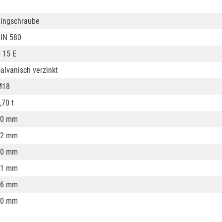
ingschraube
IN 580
 15 E
alvanisch verzinkt
M18
,70 t
40 mm
72 mm
40 mm
71 mm
16 mm
30 mm