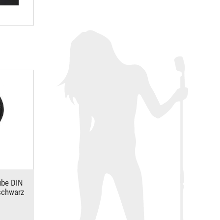
ube DIN
 schwarz