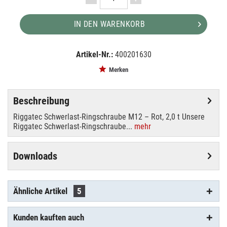
IN DEN WARENKORB
Artikel-Nr.:
400201630
EAN:
MPN:
4250595820804
YE.8.031.12
Merken
Beschreibung
Riggatec Schwerlast-Ringschraube M12 – Rot, 2,0 t Unsere
Riggatec Schwerlast-Ringschraube...
mehr
Downloads
Ähnliche Artikel
5
Kunden kauften auch