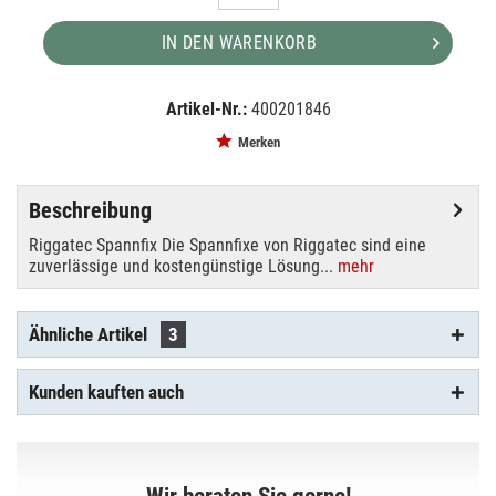
IN DEN WARENKORB
Artikel-Nr.:
400201846
EAN:
MPN:
4250595821498
400201846
Merken
Beschreibung
Riggatec Spannfix Die Spannfixe von Riggatec sind eine
zuverlässige und kostengünstige Lösung...
mehr
Ähnliche Artikel
3
Kunden kauften auch
Wir beraten Sie gerne!