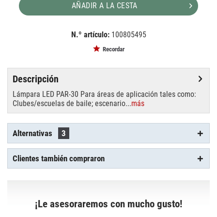
AÑADIR A LA CESTA
N.º artículo:
100805495
EAN:
MPN:
4026397691832
88043033
Recordar
Descripción
Lámpara LED PAR-30 Para áreas de aplicación tales como:
Clubes/escuelas de baile; escenario...
más
Alternativas
3
Clientes también compraron
¡Le asesoraremos con mucho gusto!