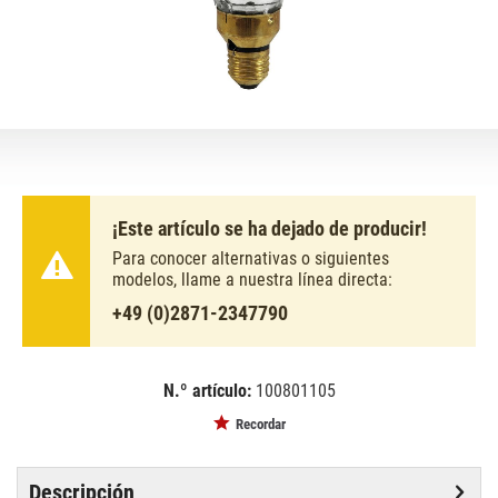
¡Este artículo se ha dejado de producir!
Para conocer alternativas o siguientes
modelos, llame a nuestra línea directa:
+49 (0)2871-2347790
N.º artículo:
100801105
EAN:
MPN:
4026397102512
88081405
Recordar
Descripción