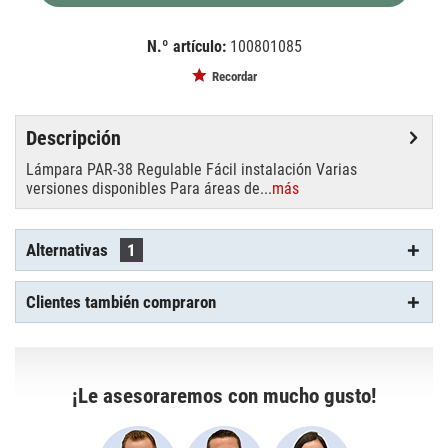
N.º artículo:
100801085
EAN:
MPN:
4026397102475
88081205
Recordar
Descripción
Lámpara PAR-38 Regulable Fácil instalación Varias
versiones disponibles Para áreas de...
más
Alternativas
1
Clientes también compraron
¡Le asesoraremos con mucho gusto!