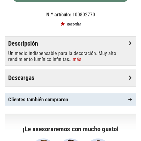
N.º artículo:
100802770
EAN:
MPN:
4026397137651
89513505
Recordar
Descripción
Un medio indispensable para la decoración. Muy alto
rendimiento lumínico Infinitas...
más
Descargas
Clientes también compraron
¡Le asesoraremos con mucho gusto!