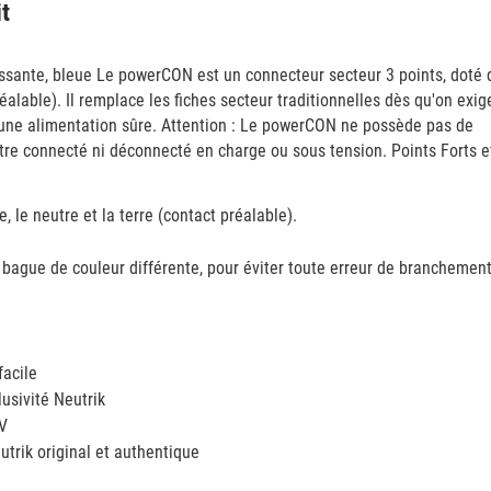
it
 vissante, bleue Le powerCON est un connecteur secteur 3 points, doté 
réalable). Il remplace les fiches secteur traditionnelles dès qu'on exi
ir une alimentation sûre. Attention : Le powerCON ne possède pas de
 être connecté ni déconnecté en charge ou sous tension. Points Forts e
 le neutre et la terre (contact préalable).
 bague de couleur différente, pour éviter toute erreur de branchement
facile
lusivité Neutrik
EV
trik original et authentique