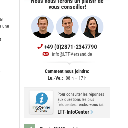
Nous nous ferons un plaisir de
vous conseiller!
de
ge une
t
+49 (0)2871-2347790
info@LTT-Versand.de
.
Comment nous joindre:
Lu.-Ve.:
08 h – 17 h
Pour consulter les réponses
aux questions les plus
fréquentes, rendez-vous ici:
LTT-InfoCenter