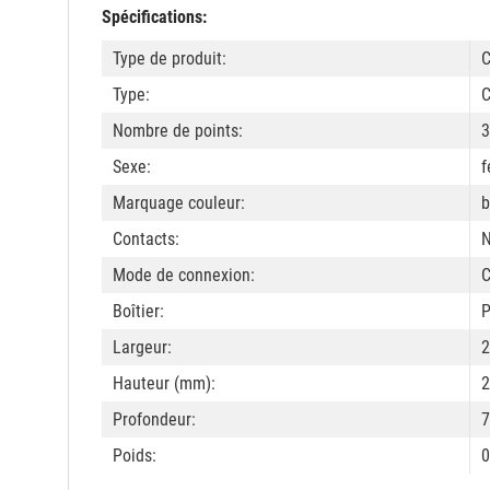
Spécifications:
Type de produit:
C
Type:
C
Nombre de points:
3
Sexe:
f
Marquage couleur:
b
Contacts:
N
Mode de connexion:
C
Boîtier:
P
Largeur:
Hauteur (mm):
Profondeur:
7
Poids:
0