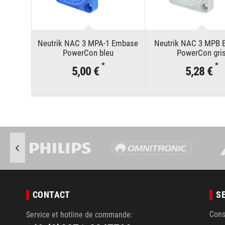
Neutrik NAC 3 MPA-1 Embase
Neutrik NAC 3 MPB
PowerCon bleu
PowerCon gri
*
*
5,00 €
5,28 €
CONTACT
S
Cons
Service et hotline de commande: