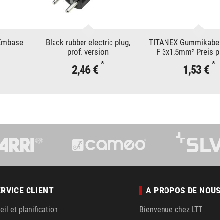
 Embase
Black rubber electric plug,
TITANEX Gummikabe
s
prof. version
F 3x1,5mm² Preis p
*
*
2,46 €
1,53 €
ERVICE CLIENT
A PROPOS DE NOU
eil et planification
Bienvenue chez LTT