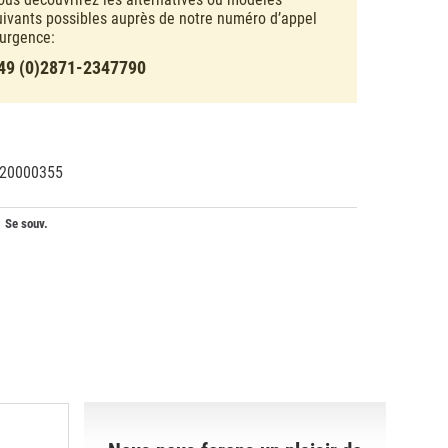
uivants possibles auprès de notre numéro d’appel
’urgence:
49 (0)2871-2347790
20000355
02298
0
Se souv.