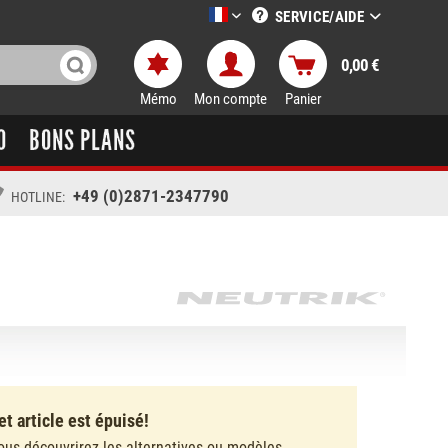
SERVICE/AIDE
LTT-Versand französisch
0,00 €
Mémo
Mon compte
Panier
O
BONS PLANS
+49 (0)2871-2347790
HOTLINE:
et article est épuisé!
ous découvrirez les alternatives ou modèles