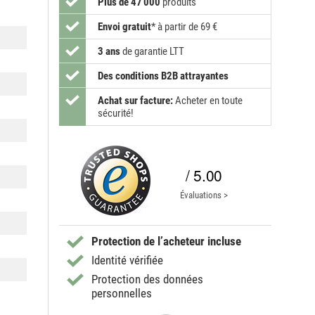
Plus de 47 000
produits
Envoi gratuit
*
à partir de 69 €
3 ans
de garantie LTT
Des conditions B2B attrayantes
Achat sur facture:
Acheter en toute
sécurité!
/ 5.00
Évaluations >
Protection de l’acheteur incluse
Identité vérifiée
Protection des données
personnelles