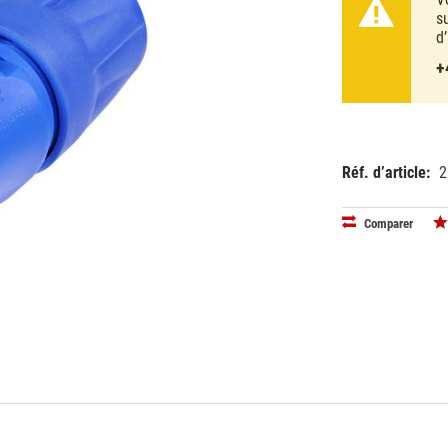
s
d
+
Réf. d’article:
2
EAN:
MPN:
76131870
3020854
Comparer