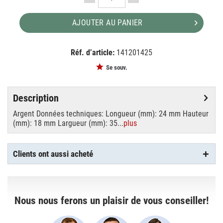
AJOUTER AU PANIER
Réf. d’article:
141201425
EAN:
MPN:
8717748149145
A0313303
Se souv.
Description
Argent Données techniques: Longueur (mm): 24 mm Hauteur
(mm): 18 mm Largueur (mm): 35...
plus
Clients ont aussi acheté
Nous nous ferons un plaisir de vous conseiller!